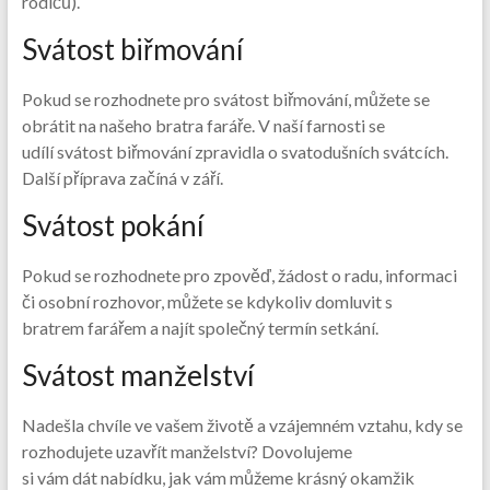
rodičů).
Svátost biřmování
Pokud se rozhodnete pro svátost biřmování, můžete se
obrátit na našeho bratra faráře. V naší farnosti se
udílí svátost biřmování zpravidla o svatodušních svátcích.
Další příprava začíná v září.
Svátost pokání
Pokud se rozhodnete pro zpověď, žádost o radu, informaci
či osobní rozhovor, můžete se kdykoliv domluvit s
bratrem farářem a najít společný termín setkání.
Svátost manželství
Nadešla chvíle ve vašem životě a vzájemném vztahu, kdy se
rozhodujete uzavřít manželství? Dovolujeme
si vám dát nabídku, jak vám můžeme krásný okamžik