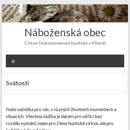
Skip
to
content
Náboženská obec
Církve československé husitské v Křemži
Menu
Svátosti
Naše nabídka pro vás, v různých životních momentech a
situacích. Všechna služba je darem pro věřící bez
rozdílu vyznání, nejen pro členy husitské církve, ale pro