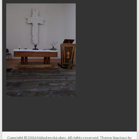
Copyright © 2026
Náboženská obec
. All rights reserved. Theme
Spacious
by