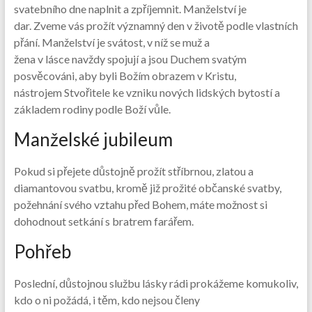
svatebního dne naplnit a zpříjemnit. Manželství je
dar. Zveme vás prožít významný den v životě podle vlastních
přání. Manželství je svátost, v níž se muž a
žena v lásce navždy spojují a jsou Duchem svatým
posvěcováni, aby byli Božím obrazem v Kristu,
nástrojem Stvořitele ke vzniku nových lidských bytostí a
základem rodiny podle Boží vůle.
Manželské jubileum
Pokud si přejete důstojně prožít stříbrnou, zlatou a
diamantovou svatbu, kromě již prožité občanské svatby,
požehnání svého vztahu před Bohem, máte možnost si
dohodnout setkání s bratrem farářem.
Pohřeb
Poslední, důstojnou službu lásky rádi prokážeme komukoliv,
kdo o ni požádá, i těm, kdo nejsou členy