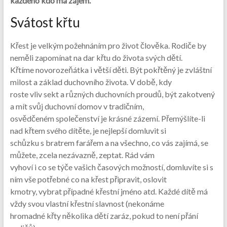
každého kdo má zájem.
Svátost křtu
Křest je velkým požehnáním pro život člověka. Rodiče by
neměli zapomínat na dar křtu do života svých dětí.
Křtíme novorozeňátka i větší děti. Být pokřtěný je zvláštní
milost a základ duchovního života. V době, kdy
roste vliv sekt a různých duchovních proudů, být zakotvený
a mít svůj duchovní domov v tradičním,
osvědčeném společenství je krásné zázemí. Přemýšlíte-li
nad křtem svého dítěte, je nejlepší domluvit si
schůzku s bratrem farářem a na všechno, co vás zajímá, se
můžete, zcela nezávazně, zeptat. Rád vám
vyhoví i co se týče vašich časových možností, domluvíte si s
ním vše potřebné co na křest připravit, oslovit
kmotry, vybrat případné křestní jméno atd. Každé dítě má
vždy svou vlastní křestní slavnost (nekonáme
hromadné křty několika dětí zaráz, pokud to není přání