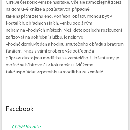
Církve československé husitské. Vše ale samozřejmě záleží
na domluvě kněze a pozůstalých, případně
také na přání zesnulého. Pohřební obřady mohou být v
kostelích, obřadních síních, venku pod širým
nebem na vhodných místech. Než jdete poslední rozloučení
zařizovat na pohřební službu, je nejprve
vhodné domluvit den a hodinu smutečního obřadu s bratrem
farářem. Kněz s vámi probere vše potřebné a
připraví důstojnou modlitbu za zemřelého. Uložení urny je
možné na hřbitově či v kolumbáriu. Můžeme
také uspořádat vzpomínku a modlitbu za zemřelé.
Facebook
CČSH Křemže